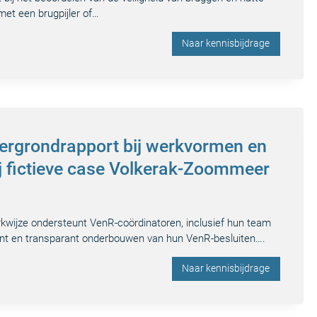
et een brugpijler of…
Naar kennisbijdrage
tergrondrapport bij werkvormen en
bij fictieve case Volkerak-Zoommeer
rkwijze ondersteunt VenR-coördinatoren, inclusief hun team
iciënt en transparant onderbouwen van hun VenR-besluiten….
Naar kennisbijdrage