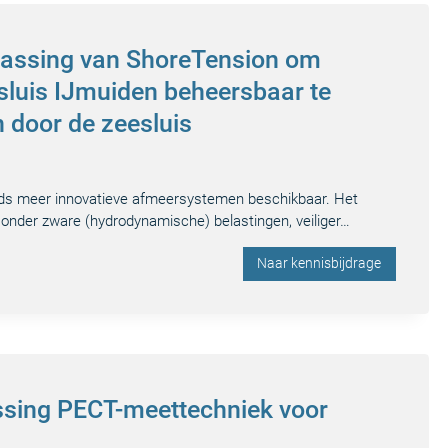
epassing van ShoreTension om
sluis IJmuiden beheersbaar te
n door de zeesluis
ds meer innovatieve afmeersystemen beschikbaar. Het
 onder zware (hydrodynamische) belastingen, veiliger…
Naar kennisbijdrage
ssing PECT-meettechniek voor