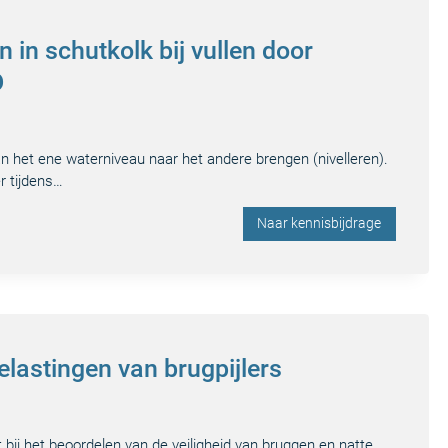
 in schutkolk bij vullen door
D
an het ene waterniveau naar het andere brengen (nivelleren).
r tijdens…
Naar kennisbijdrage
lastingen van brugpijlers
bij het beoordelen van de veiligheid van bruggen en natte