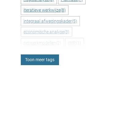
iteratieve werkwijze
(8)
integraal afwegingskader
(5)
economische analyse
(3)
netwerkmodellen
(2)
IWP
(1)
database
(2)
Baseline Kunstwerken
(2)
Toon meer tags
Spuisluisformulering
(2)
varianten
(1)
proof-of-concept
(1)
artikel
(1)
signaleren
(1)
Probalistic Toolkit
(1)
PLAXIS
(2)
EEM
(2)
verankering
(5)
materiaaldegradatie
(11)
klimaatverandering
(2)
toetsen in de praktijk
(3)
schaalmodel
(2)