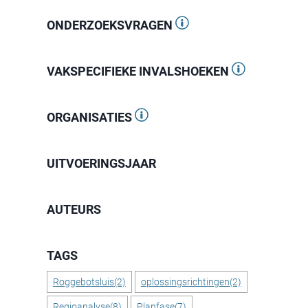
ONDERZOEKSVRAGEN
VAKSPECIFIEKE INVALSHOEKEN
ORGANISATIES
UITVOERINGSJAAR
AUTEURS
Tags Roggebotsluis oplossingsrichtingen (2) Regi
TAGS
Roggebotsluis
(2)
oplossingsrichtingen
(2)
Regioanalyse
(8)
Planfase
(7)