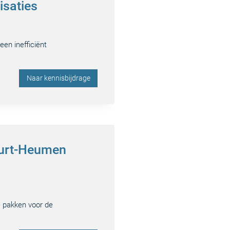
isaties
en inefficiënt
Naar kennisbijdrage
Weurt-Heumen
e pakken voor de