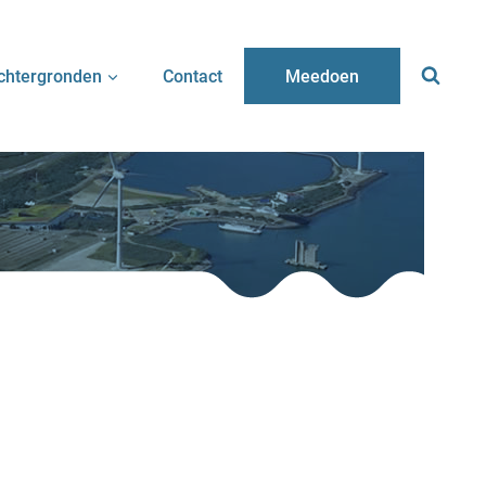
chtergronden
Contact
Meedoen