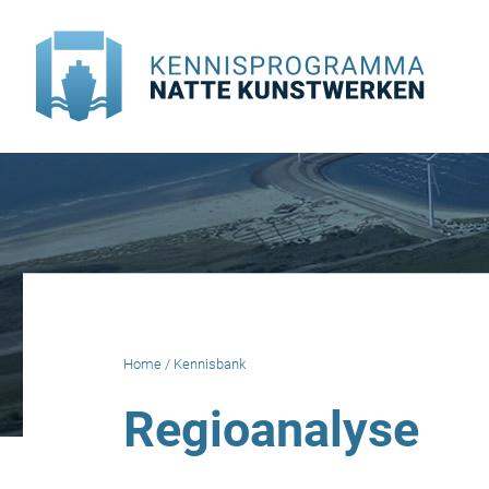
Doorgaan
naar
inhoud
Home
/
Kennisbank
Regioanalyse