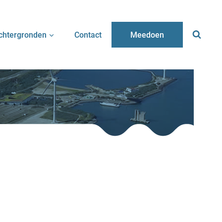
chtergronden
Contact
Meedoen