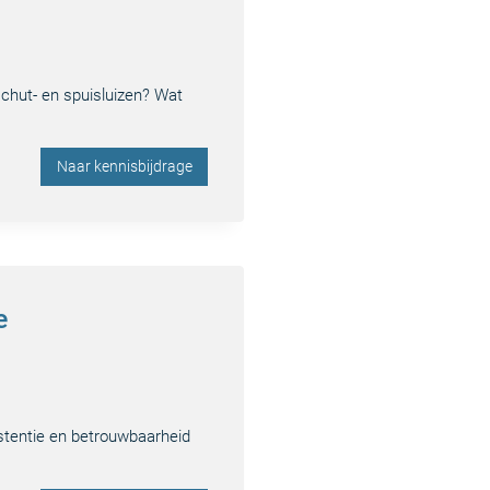
schut- en spuisluizen? Wat
Naar kennisbijdrage
e
istentie en betrouwbaarheid