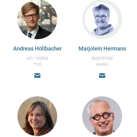
Andreas Höllbacher
Marjolein Hermans
0611182995
0629707430
TNO
MARIN