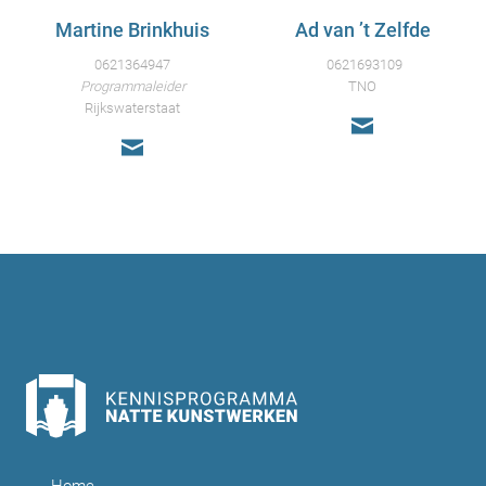
Martine Brinkhuis
Ad van ’t Zelfde
0621364947
0621693109
Programmaleider
TNO
Rijkswaterstaat
Home