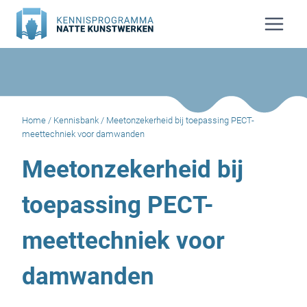
Doorgaan
naar
inhoud
Home
/
Kennisbank
/
Meetonzekerheid bij toepassing PECT-
meettechniek voor damwanden
Meetonzekerheid bij
toepassing PECT-
meettechniek voor
damwanden