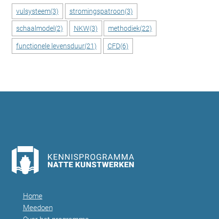
vulsysteem
(3)
stromingspatroon
(3)
schaalmodel
(2)
NKW
(3)
methodiek
(22)
functionele levensduur
(21)
CFD
(6)
Home
Meedoen