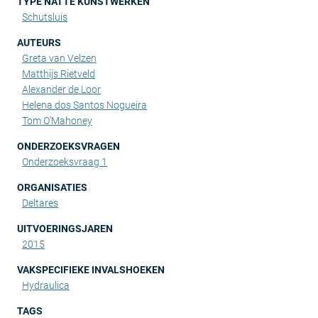
TYPE NATTE KUNSTWERKEN
Schutsluis
AUTEURS
Greta van Velzen
Matthijs Rietveld
Alexander de Loor
Helena dos Santos Nogueira
Tom O’Mahoney
ONDERZOEKSVRAGEN
Onderzoeksvraag 1
ORGANISATIES
Deltares
UITVOERINGSJAREN
2015
VAKSPECIFIEKE INVALSHOEKEN
Hydraulica
TAGS