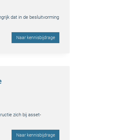
rijk dat in de besluitvorming
Naar kennisbijdrage
e
ctie zich bij asset-
Naar kennisbijdrage