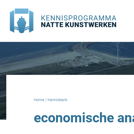
Doorgaan
naar
inhoud
Home
/
Kennisbank
economische an