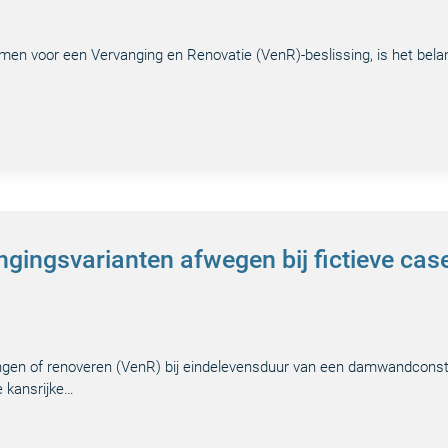
 voor een Vervanging en Renovatie (VenR)-beslissing, is het belang
ngingsvarianten afwegen bij fictieve cas
ngen of renoveren (VenR) bij eindelevensduur van een damwandconstru
e kansrijke…