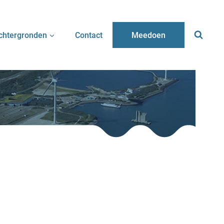
chtergronden
Contact
Meedoen