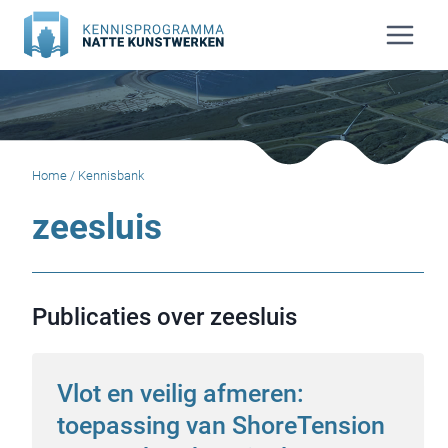
Doorgaan
naar
inhoud
Home
/
Kennisbank
zeesluis
Publicaties over zeesluis
Vlot en veilig afmeren:
toepassing van ShoreTension