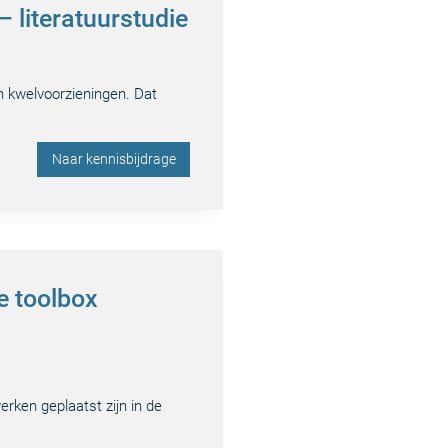
 literatuurstudie
n kwelvoorzieningen. Dat
Naar kennisbijdrage
e toolbox
rken geplaatst zijn in de