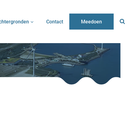
chtergronden
Contact
Meedoen