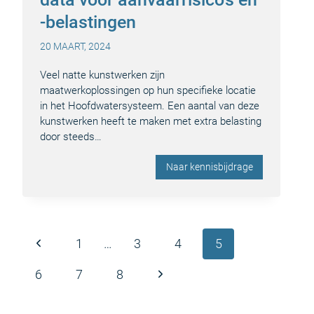
-belastingen
20 MAART, 2024
Veel natte kunstwerken zijn
maatwerkoplossingen op hun specifieke locatie
in het Hoofdwatersysteem. Een aantal van deze
kunstwerken heeft te maken met extra belasting
door steeds…
Naar kennisbijdrage
Paginanavigatie
Vorige
1
…
3
4
5
pagina
Volgende
6
7
8
pagina