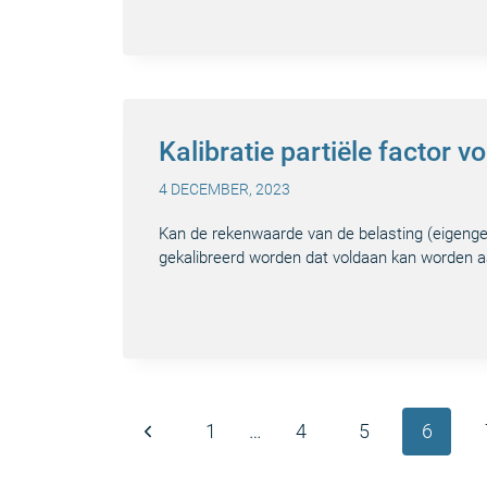
Kalibratie partiële factor 
4 DECEMBER, 2023
Kan de rekenwaarde van de belasting (eigenge
gekalibreerd worden dat voldaan kan worden 
Paginanavigatie
Vorige
1
…
4
5
6
pagina