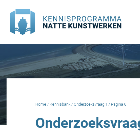
Doorgaan
naar
inhoud
Home
/
Kennisbank
/
Onderzoeksvraag 1
/
Pagina 6
Onderzoeksvraa