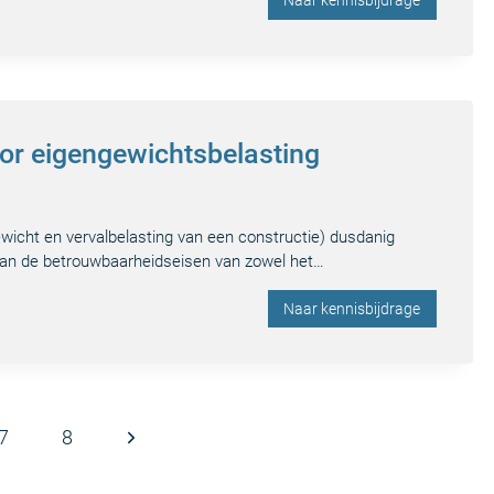
Naar kennisbijdrage
voor eigengewichtsbelasting
wicht en vervalbelasting van een constructie) dusdanig
aan de betrouwbaarheidseisen van zowel het…
Naar kennisbijdrage
Volgende
7
8
pagina