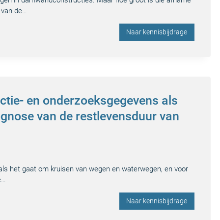
ngen in damwandconstructies. Maar hoe groot is die afname
 van de…
Naar kennisbijdrage
ectie- en onderzoeksgegevens als
ognose van de restlevensduur van
s als het gaat om kruisen van wegen en waterwegen, en voor
e…
Naar kennisbijdrage