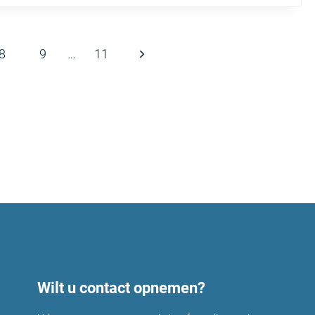
Volgende
8
9
…
11
pagina
Wilt u contact opnemen?