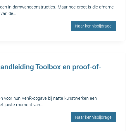
ngen in damwandconstructies. Maar hoe groot is die afname
 van de…
Naar kennisbijdrage
andleiding Toolbox en proof-of-
len voor hun VenR-opgave bij natte kunstwerken een
et juiste moment van…
Naar kennisbijdrage