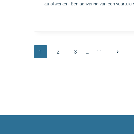
kunstwerken. Een aanvaring van een vaartuig m
Paginanavigatie
Volgend
1
2
3
…
11
pagina