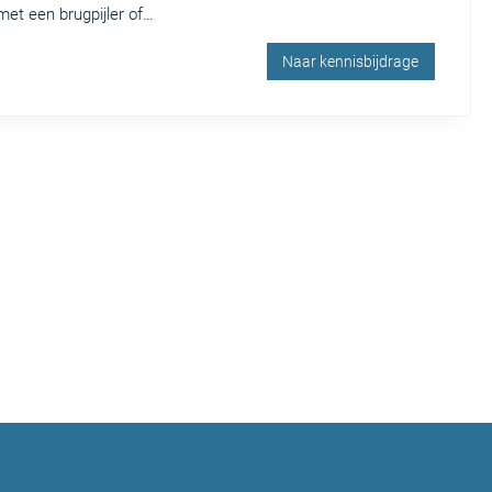
et een brugpijler of…
Naar kennisbijdrage
e