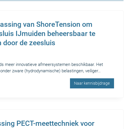
epassing van ShoreTension om
sluis IJmuiden beheersbaar te
n door de zeesluis
ds meer innovatieve afmeersystemen beschikbaar. Het
 onder zware (hydrodynamische) belastingen, veiliger…
Naar kennisbijdrage
ssing PECT-meettechniek voor