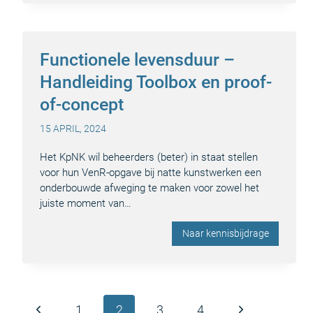
Functionele levensduur –
Handleiding Toolbox en proof-
of-concept
15 APRIL, 2024
Het KpNK wil beheerders (beter) in staat stellen
voor hun VenR-opgave bij natte kunstwerken een
onderbouwde afweging te maken voor zowel het
juiste moment van…
Naar kennisbijdrage
Paginanavigatie
Vorige
Volgende
1
2
3
4