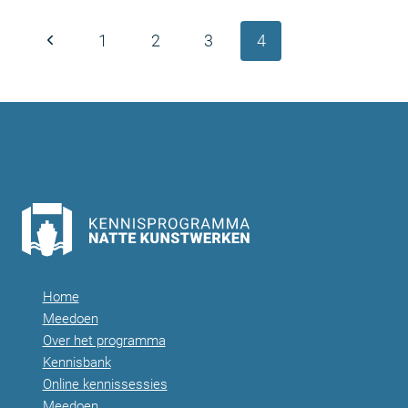
Paginanavigatie
Vorige
1
2
3
4
pagina
Home
Meedoen
Over het programma
Kennisbank
Online kennissessies
Meedoen