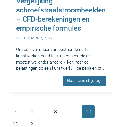
Vergelijking
schroefstraalstroombeelden
– CFD-berekeningen en
empirische formules
21 DECEMBER, 2022
Om de levensduur van bestaande natte
kunstwerken goed te kunnen beoordelen,
moeten we onder andere kijken naar de
belastingen op een kunstwerk. Hoe bepalen of…
Naar kennisbijdrage
Paginanavigatie
Vorige
1
…
8
9
10
pagina
Volgende
11