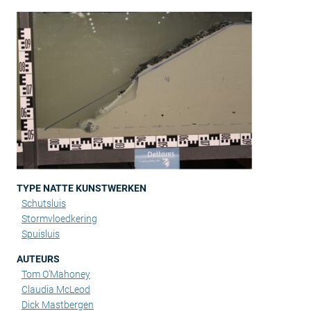
TYPE NATTE KUNSTWERKEN
Schutsluis
Stormvloedkering
Spuisluis
AUTEURS
Tom O’Mahoney
Claudia McLeod
Dick Mastbergen