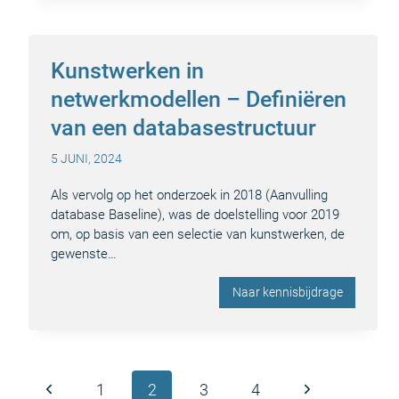
Kunstwerken in
netwerkmodellen – Definiëren
van een databasestructuur
5 JUNI, 2024
Als vervolg op het onderzoek in 2018 (Aanvulling
database Baseline), was de doelstelling voor 2019
om, op basis van een selectie van kunstwerken, de
gewenste…
Naar kennisbijdrage
Paginanavigatie
Vorige
Volgende
1
2
3
4