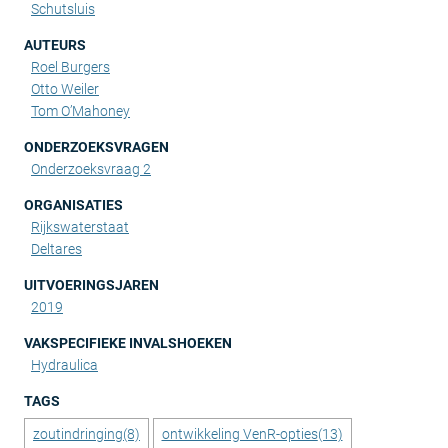
Schutsluis
AUTEURS
Roel Burgers
Otto Weiler
Tom O’Mahoney
ONDERZOEKSVRAGEN
Onderzoeksvraag 2
ORGANISATIES
Rijkswaterstaat
Deltares
UITVOERINGSJAREN
2019
VAKSPECIFIEKE INVALSHOEKEN
Hydraulica
TAGS
zoutindringing
(8)
ontwikkeling VenR-opties
(13)