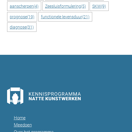
aanscherpen
(4)
Zeesluisformulering
(5)
SKW
(9)
prognose
(19)
functionele levensduur
(21)
diagnose
(31)
Home
Meedoen
Over het programma