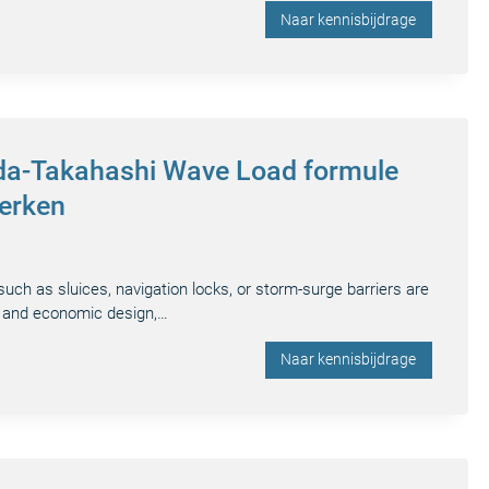
Naar kennisbijdrage
da-Takahashi Wave Load formule
werken
such as sluices, navigation locks, or storm-surge barriers are
e and economic design,…
Naar kennisbijdrage