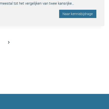
eestal tot het vergelijken van twee kansrijke…
Naar kennisbijdrage
Volgende
pagina