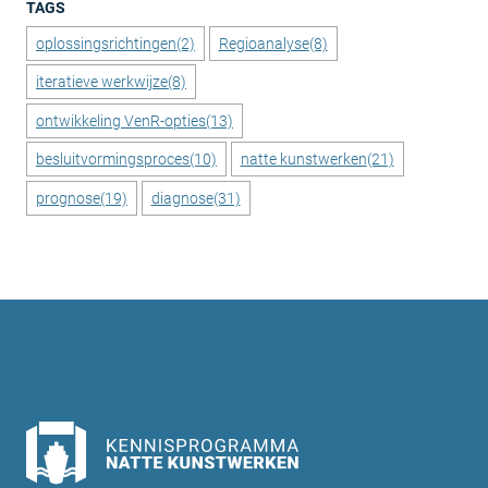
TAGS
oplossingsrichtingen
(2)
Regioanalyse
(8)
iteratieve werkwijze
(8)
ontwikkeling VenR-opties
(13)
besluitvormingsproces
(10)
natte kunstwerken
(21)
prognose
(19)
diagnose
(31)