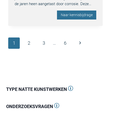
de jaren heen aangetast door corrosie. Deze…
Naar kennisbijdrage
Paginanavigatie
Volgende
1
2
3
…
6
pagina
TYPE NATTE KUNSTWERKEN
ONDERZOEKSVRAGEN