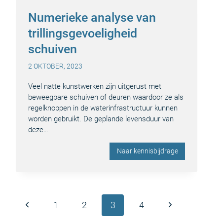
Numerieke analyse van
trillingsgevoeligheid
schuiven
2 OKTOBER, 2023
Veel natte kunstwerken zijn uitgerust met
beweegbare schuiven of deuren waardoor ze als
regelknoppen in de waterinfrastructuur kunnen
worden gebruikt. De geplande levensduur van
deze…
Naar kennisbijdrage
Paginanavigatie
Vorige
Volgende
1
2
3
4