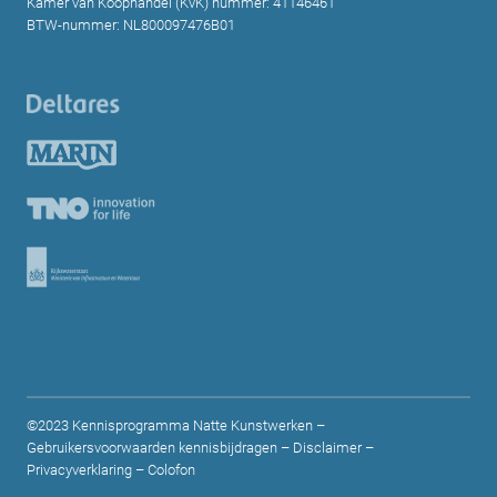
Kamer van Koophandel (KvK) nummer: 41146461
BTW-nummer: NL800097476B01
©2023 Kennisprogramma Natte Kunstwerken –
Gebruikersvoorwaarden kennisbijdragen
–
Disclaimer
–
Privacyverklaring
–
Colofon