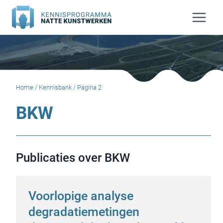
Doorgaan
naar
inhoud
Home
/
Kennisbank
/
Pagina 2
BKW
Publicaties over BKW
Voorlopige analyse
degradatiemetingen