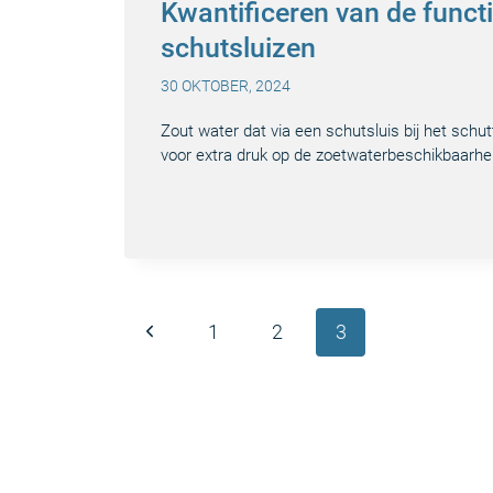
Kwantificeren van de functi
schutsluizen
30 OKTOBER, 2024
Zout water dat via een schutsluis bij het sch
voor extra druk op de zoetwaterbeschikbaarh
Paginanavigatie
Vorige
1
2
3
pagina