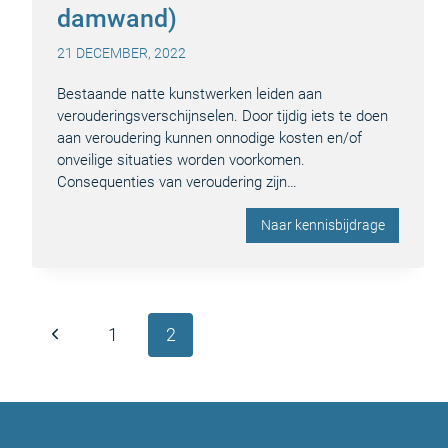
damwand)
21 DECEMBER, 2022
Bestaande natte kunstwerken leiden aan
verouderingsverschijnselen. Door tijdig iets te doen
aan veroudering kunnen onnodige kosten en/of
onveilige situaties worden voorkomen.
Consequenties van veroudering zijn…
Naar kennisbijdrage
Paginanavigatie
Vorige
1
2
pagina