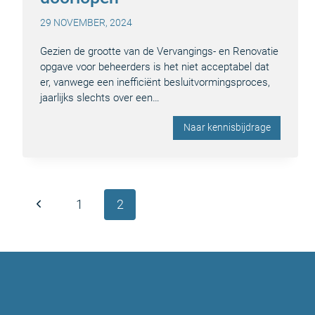
29 NOVEMBER, 2024
Gezien de grootte van de Vervangings- en Renovatie
opgave voor beheerders is het niet acceptabel dat
er, vanwege een inefficiënt besluitvormingsproces,
jaarlijks slechts over een…
Naar kennisbijdrage
Paginanavigatie
Vorige
1
2
pagina