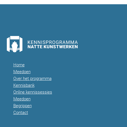
i
i
c
o
h
u
t
s
e
P
n
a
p
g
Home
e
a
Meedoen
Over het programma
g
Kennisbank
i
Online kennissessies
Meedoen
n
Begrippen
e
Contact
r