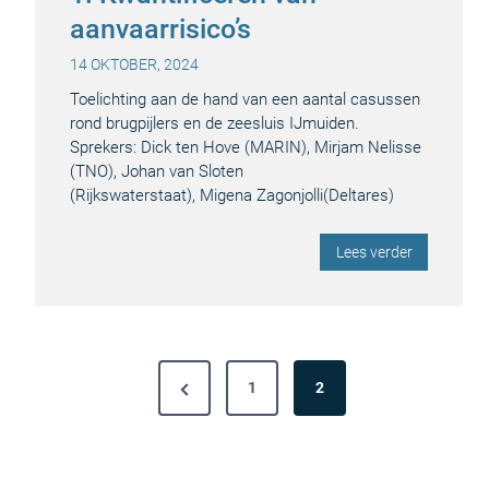
aanvaarrisico’s
14 OKTOBER, 2024
Toelichting aan de hand van een aantal casussen
rond brugpijlers en de zeesluis IJmuiden.
Sprekers: Dick ten Hove (MARIN), Mirjam Nelisse
(TNO), Johan van Sloten
(Rijkswaterstaat), Migena Zagonjolli(Deltares)
Lees verder
B
P
1
2
e
r
r
e
v