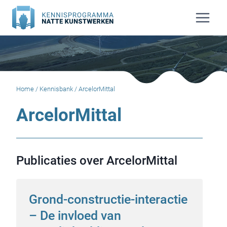
Doorgaan
naar
inhoud
Home
/
Kennisbank
/
ArcelorMittal
ArcelorMittal
Publicaties over ArcelorMittal
Grond-constructie-interactie
– De invloed van