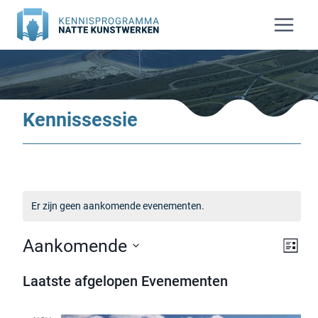
Doorgaan
naar
inhoud
Kennissessie
Er zijn geen aankomende evenementen.
Aankomende
Weer
Eve
Lijst
Selecteer
navi
wee
Laatste afgelopen Evenementen
een
nav
datum.