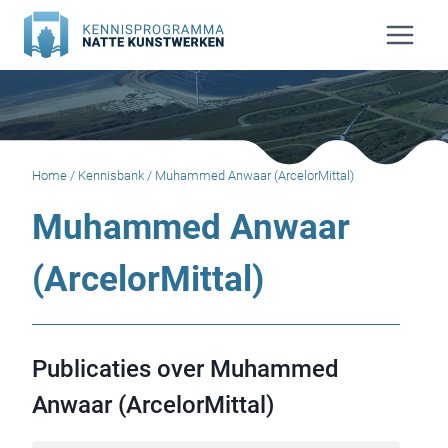
Doorgaan
naar
inhoud
Home
/
Kennisbank
/
Muhammed Anwaar (ArcelorMittal)
Muhammed Anwaar
(ArcelorMittal)
Publicaties over Muhammed
Anwaar (ArcelorMittal)